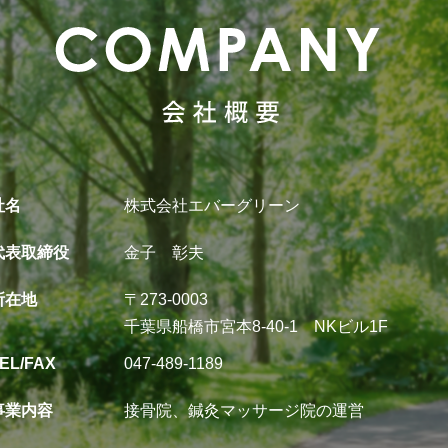
社名
株式会社エバーグリーン
代表取締役
金子 彰夫
所在地
〒273-0003
千葉県船橋市宮本8-40-1 NKビル1F
EL/FAX
047-489-1189
事業内容
接骨院、鍼灸マッサージ院の運営