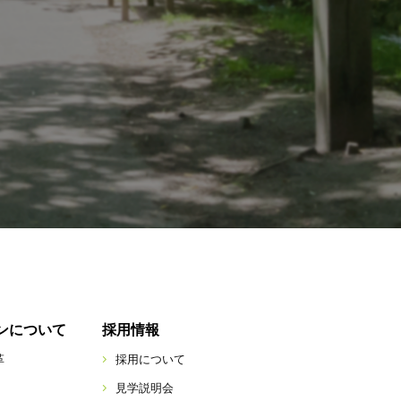
ンについて
採用情報
革
採用について
見学説明会